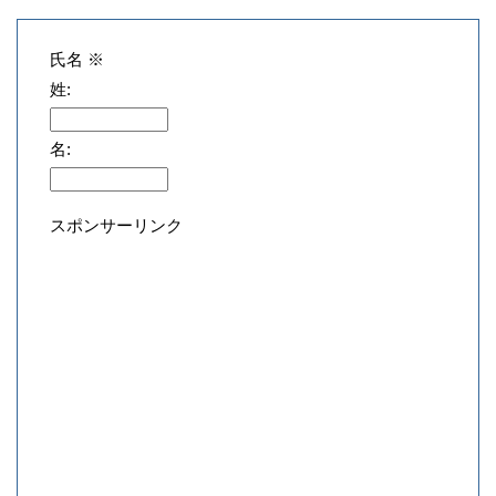
氏名
※
姓:
名:
スポンサーリンク