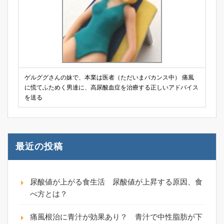
ゲルググさんの妹で、本業は医者（ただいまバカンス中） 痛風
に慌てふためく男達に、高尿酸血症を治療する正しいアドバイス
を送る
最近の投稿
尿酸値が上がる食生活 尿酸値が上昇する原因、食
べ方とは？
痛風根治に青汁が効果あり？ 青汁で中性脂肪が下